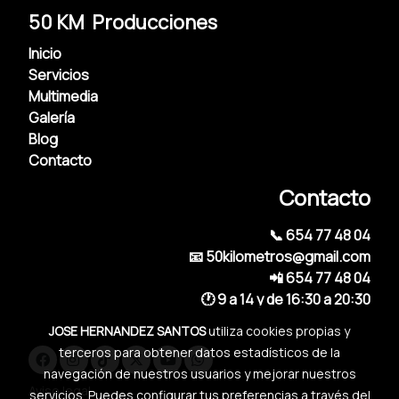
50 KM Producciones
Inicio
Servicios
Multimedia
Galería
Blog
Contacto
Contacto
📞 654 77 48 04
📧 50kilometros@gmail.com
📲 654 77 48 04
🕐 9 a 14 y de 16:30 a 20:30
JOSE HERNANDEZ SANTOS
utiliza cookies propias y
terceros para obtener datos estadísticos de la
navegación de nuestros usuarios y mejorar nuestros
Aviso legal
servicios. Puedes configurar tus preferencias a través del