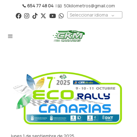
📞 654 77 48 04
| 📧
50kilometros@gmail.com
Seleccionar idioma
lunes 1 de septiembre de 2025