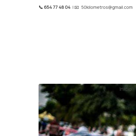
📞 654 77 48 04
| 📧
50kilometros@gmail.com
Inicio