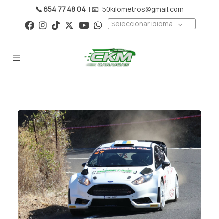
📞 654 77 48 04
| 📧
50kilometros@gmail.com
Seleccionar idioma