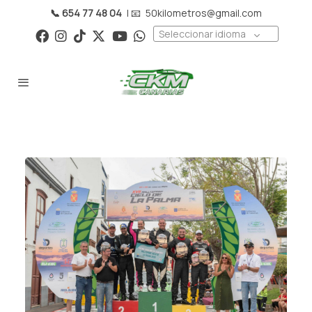
📞 654 77 48 04
| 📧
50kilometros@gmail.com
Seleccionar idioma