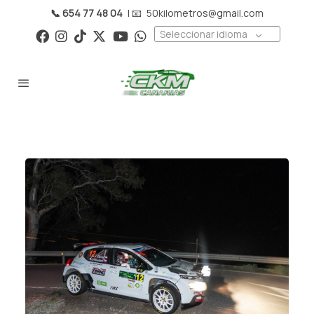
📞 654 77 48 04
| 📧
50kilometros@gmail.com
Seleccionar idioma