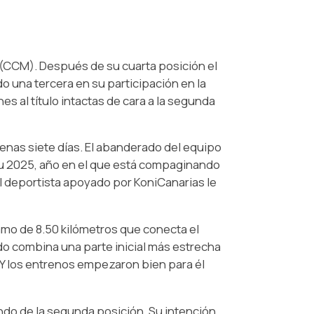
(CCM). Después de su cuarta posición el
do una tercera en su participación en la
s al título intactas de cara a la segunda
nas siete días. El abanderado del equipo
 su 2025, año en el que está compaginando
l deportista apoyado por KoniCanarias le
ramo de 8.50 kilómetros que conecta el
do combina una parte inicial más estrecha
 Y los entrenos empezaron bien para él
gundo de la segunda posición. Su intención