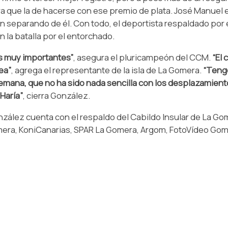
otra que la de hacerse con ese premio de plata. José Manuel 
n separando de él. Con todo, el deportista respaldado por
la batalla por el entorchado.
s muy importantes”
, asegura el pluricampeón del CCM.
“El
ea”
, agrega el representante de la isla de La Gomera.
“Tengo
 semana, que no ha sido nada sencilla con los desplazamie
Haría”
, cierra González.
ález cuenta con el respaldo del Cabildo Insular de La Gom
era, KoniCanarias, SPAR La Gomera, Argom, FotoVídeo Gom