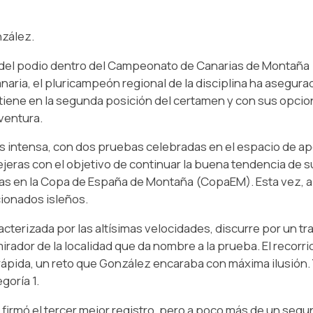
zález.
 del podio dentro del Campeonato de Canarias de Montaña 
naria, el pluricampeón regional de la disciplina ha asegura
tiene en la segunda posición del certamen y con sus opcione
ventura.
 intensa, con dos pruebas celebradas en el espacio de ape
ejeras con el objetivo de continuar la buena tendencia de
ras en la Copa de España de Montaña (CopaEM). Esta vez, a
cionados isleños.
racterizada por las altísimas velocidades, discurre por un t
rador de la localidad que da nombre a la prueba. El recorri
 rápida, un reto que González encaraba con máxima ilusión.
goría 1.
GT3 firmó el tercer mejor registro, pero a poco más de un se