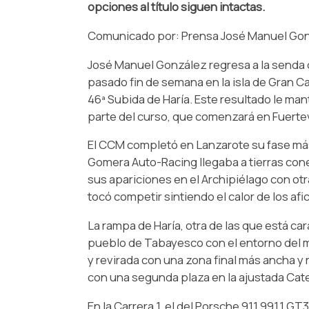
opciones al título siguen intactas.
Comunicado por: Prensa José Manuel Gon
José Manuel González regresa a la senda
pasado fin de semana en la isla de Gran Ca
46ª Subida de Haría. Este resultado le man
parte del curso, que comenzará en Fuerte
El CCM completó en Lanzarote su fase más
Gomera Auto-Racing llegaba a tierras con
sus apariciones en el Archipiélago con ot
tocó competir sintiendo el calor de los afi
La rampa de Haría, otra de las que está ca
pueblo de Tabayesco con el entorno del mi
y revirada con una zona final más ancha y
con una segunda plaza en la ajustada Cate
En la Carrera 1, el del Porsche 911 991.1 