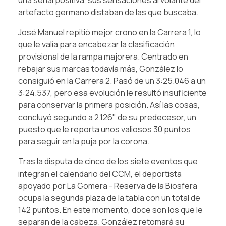
una señal positiva, sus sensaciones al volante del
artefacto germano distaban de las que buscaba.
José Manuel repitió mejor crono en la Carrera 1, lo
que le valía para encabezar la clasificación
provisional de la rampa majorera. Centrado en
rebajar sus marcas todavía más, González lo
consiguió en la Carrera 2. Pasó de un 3:25.046 a un
3:24.537, pero esa evolución le resultó insuficiente
para conservar la primera posición. Así las cosas,
concluyó segundo a 2.126" de su predecesor, un
puesto que le reporta unos valiosos 30 puntos
para seguir en la puja por la corona.
Tras la disputa de cinco de los siete eventos que
integran el calendario del CCM, el deportista
apoyado por La Gomera - Reserva de la Biosfera
ocupa la segunda plaza de la tabla con un total de
142 puntos. En este momento, doce son los que le
separan de la cabeza. González retomará su