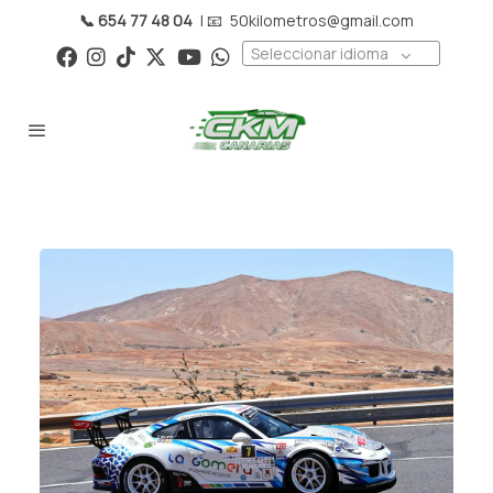
📞 654 77 48 04
| 📧
50kilometros@gmail.com
Seleccionar idioma