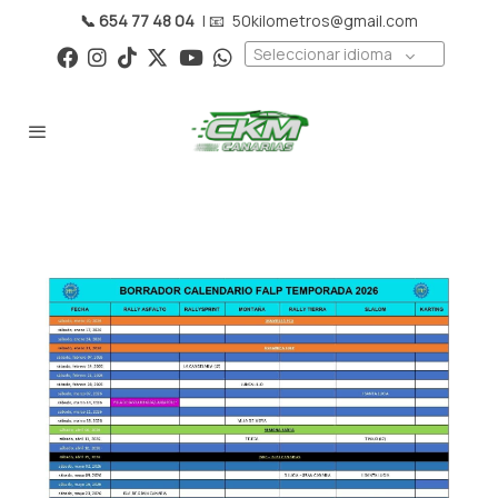
📞 654 77 48 04
| 📧
50kilometros@gmail.com
Seleccionar idioma