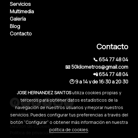
Servicios
Multimedia
Galería
Blog
Contacto
Contacto
📞 654 77 48 04
📧 50kilometros@gmail.com
📲 654 77 48 04
🕐 9 a 14 y de 16:30 a 20:30
JOSE HERNANDEZ SANTOS
utiliza cookies propias y
terceros para obtener datos estadísticos de la
navegación de nuestros usuarios y mejorar nuestros
Aviso legal
servicios. Puedes configurar tus preferencias a través del
Política de cookies
botón “Configurar” o obtener más información en nuestra
Gestión de cookies
política de cookies
.
Política de privacidad