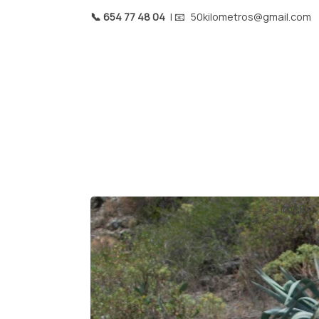
📞 654 77 48 04
| 📧
50kilometros@gmail.com
Inicio