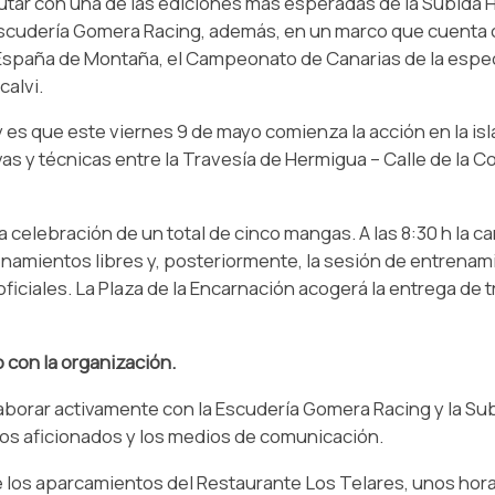
rutar con una de las ediciones más esperadas de la Subida 
Escudería Gomera Racing, además, en un marco que cuenta co
spaña de Montaña, el Campeonato de Canarias de la especial
alvi.
 es que este viernes 9 de mayo comienza la acción en la isl
vas y técnicas entre la Travesía de Hermigua – Calle de la C
 la celebración de un total de cinco mangas. A las 8:30 h la ca
renamientos libres y, posteriormente, la sesión de entrenam
oficiales. La Plaza de la Encarnación acogerá la entrega de 
con la organización.
orar activamente con la Escudería Gomera Racing y la Su
os aficionados y los medios de comunicación.
esde los aparcamientos del Restaurante Los Telares, unos hor