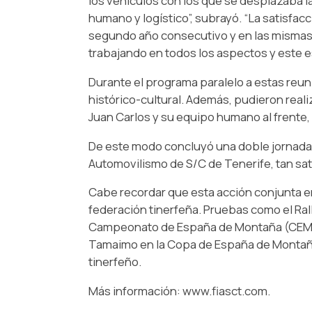
los vehículos con los que se desplazaba l
humano y logístico”, subrayó. “La satisfac
segundo año consecutivo y en las mismas fe
trabajando en todos los aspectos y este e
Durante el programa paralelo a estas reuni
histórico-cultural. Además, pudieron reali
Juan Carlos y su equipo humano al frente,
De este modo concluyó una doble jornada d
Automovilismo de S/C de Tenerife, tan sat
Cabe recordar que esta acción conjunta en
federación tinerfeña. Pruebas como el Rally
Campeonato de España de Montaña (CEM), a
Tamaimo en la Copa de España de Montaña,
tinerfeño.
Más información: www.fiasct.com.