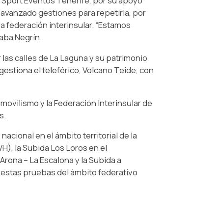
e Sport Eventos Tenerife, por su apoyo
s avanzado gestiones para repetirla, por
a federación interinsular. “Estamos
taba Negrín.
 las calles de La Laguna y su patrimonio
gestiona el teleférico, Volcano Teide, con
ovilismo y la Federación Interinsular de
s.
cional en el ámbito territorial de la
VH), la Subida Los Loros en el
ona – La Escalona y la Subida a
 estas pruebas del ámbito federativo