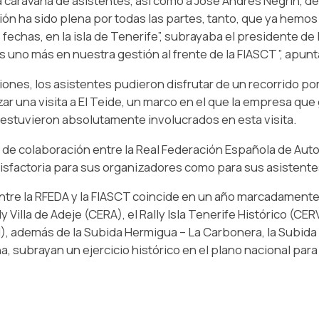
a caravana de asistentes, así como a José Andrés Negrín, d
ción ha sido plena por todas las partes, tanto, que ya hemo
chas, en la isla de Tenerife”, subrayaba el presidente de l
s uno más en nuestra gestión al frente de la FIASCT”, apun
ones, los asistentes pudieron disfrutar de un recorrido por
zar una visita a El Teide, un marco en el que la empresa que 
 estuvieron absolutamente involucrados en esta visita.
e colaboración entre la Real Federación Española de Autom
isfactoria para sus organizadores como para sus asistente
tre la RFEDA y la FIASCT coincide en un año marcadamente na
 Villa de Adeje (CERA), el Rally Isla Tenerife Histórico (CER
demás de la Subida Hermigua – La Carbonera, la Subida Ar
 subrayan un ejercicio histórico en el plano nacional para