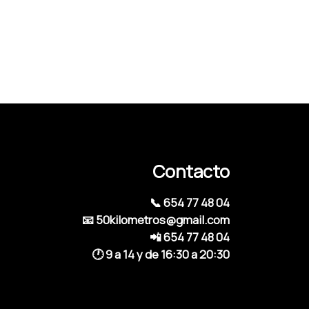
Contacto
📞 654 77 48 04
📧 50kilometros@gmail.com
📲 654 77 48 04
🕐 9 a 14 y de 16:30 a 20:30