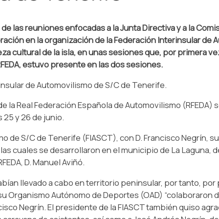
 de las reuniones enfocadas a la Junta Directiva y a la Com
ación en la organización de la Federación Interinsular de 
za cultural de la isla, en unas sesiones que, por primera vez
 RFEDA, estuvo presente en las dos sesiones.
nsular de Automovilismo de S/C de Tenerife.
 de la Real Federación Española de Automovilismo (RFEDA) se
s 25 y 26 de junio.
o de S/C de Tenerife (FIASCT), con D. Francisco Negrín, su
las cuales se desarrollaron en el municipio de La Laguna, d
RFEDA, D. Manuel Aviñó.
ían llevado a cabo en territorio peninsular, por tanto, por 
y su Organismo Autónomo de Deportes (OAD) “colaboraron d
cisco Negrín. El presidente de la FIASCT también quiso agra