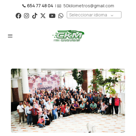
📞 654 77 48 04
| 📧
50kilometros@gmail.com
Seleccionar idioma