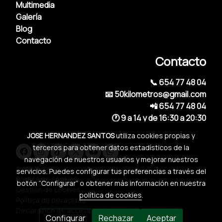
Multimedia
Galería
Blog
Contacto
Contacto
📞 654 77 48 04
📧 50kilometros@gmail.com
📲 654 77 48 04
🕐 9 a 14 y de 16:30 a 20:30
JOSE HERNANDEZ SANTOS
utiliza cookies propias y
terceros para obtener datos estadísticos de la
navegación de nuestros usuarios y mejorar nuestros
Aviso legal
servicios. Puedes configurar tus preferencias a través del
Política de cookies
botón “Configurar” o obtener más información en nuestra
Gestión de cookies
política de cookies
.
Política de privacidad
Declaración de accesibilidad
Configurar
Rechazar
Aceptar