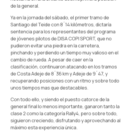
de la general.
Ya en la jornada del sábado, el primer tramo de
Santiago del Teide con 8´14 kilómetros, dictaría
sentencia para los representantes del programa
de jóvenes pilotos de DISA COPI SPORT, que no
pudieron evitar una piedra en la carretera,
pinchando y perdiendo un tiempo muy valioso en el
cambio de rueda. A pesar de caer en la
clasificación, continuaron atacando en los tramos
de Costa Adeje de 8´36 km y Adeje de 9´47, y
recuperando posiciones con un ritmo y sobre todo
unos tiempos mas que destacables.
Con todo ello, y siendo el puesto catorce de la
general final lo menos importante, ganaron tanto la
clase 2 como la categoría Rally4, pero sobre todo,
siguieron creciendo, disfrutando y aprovechando al
máximo esta experiencia única.