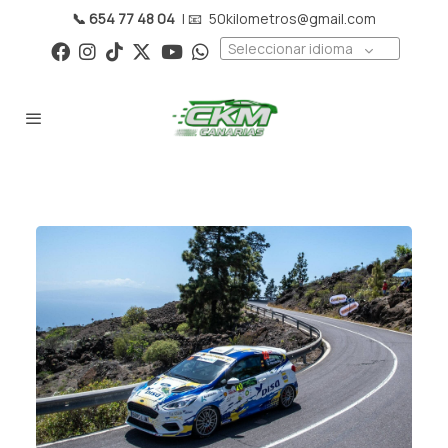
📞 654 77 48 04
| 📧
50kilometros@gmail.com
Seleccionar idioma