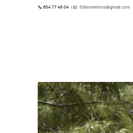
📞 654 77 48 04
| 📧
50kilometros@gmail.com
Inicio