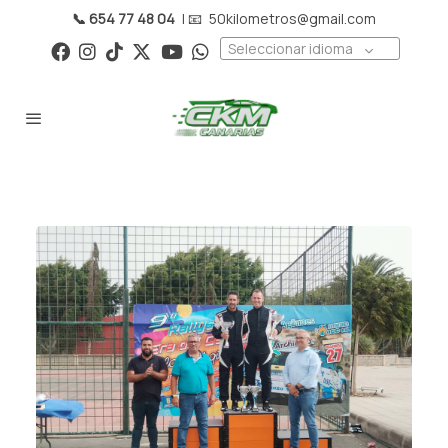
📞 654 77 48 04
| 📧
50kilometros@gmail.com
Seleccionar idioma