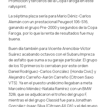
Promoción y terceros de la Copa Faroga en este
rallysprint.
La séptima plaza sería para Mario Déniz-Carlos
Alemán con un prestacional Peugeot 106-S16,
ganando el grupo Pre-2000 y segundos de la Copa
Faroga, por lo que la renta de resultados fue muy
buena.
Buen día también para Vicente Arencibia-Víctor
Suárez acabando octavos con el Subaru Impreza
de asfalto que suma a su garaje particular. El grupo
de los 10 primeros lo cerraban por este orden
Daniel Rodríguez-Carlos González (Honda Civic) y
Alejandro Carreño-Aarón Carreño (Citroen Saxo
VTS). Ya en el puesto undécimo llegaban a meta
Marcelino Méndez-Natalia Ramírez con un BMW
328i, que se adjudicaron el trofeo del grupo F,
mientras el del grupo Classid fue para Jonathan
González-Isaac Silva (Citroen AX Gti) y el del grupo