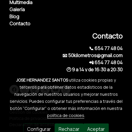
Multimedia
Galería
Blog
Contacto
Contacto
📞 654 77 48 04
📧 50kilometros@gmail.com
📲 654 77 48 04
🕐 9 a 14 y de 16:30 a 20:30
JOSE HERNANDEZ SANTOS
utiliza cookies propias y
terceros para obtener datos estadísticos de la
navegación de nuestros usuarios y mejorar nuestros
Aviso legal
servicios. Puedes configurar tus preferencias a través del
Política de cookies
botón “Configurar” o obtener más información en nuestra
Gestión de cookies
política de cookies
.
Política de privacidad
Declaración de accesibilidad
Configurar
Rechazar
Aceptar