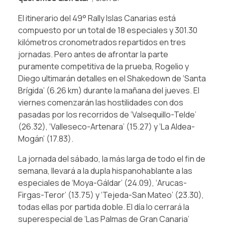
El itinerario del 49° Rally Islas Canarias está
compuesto por un total de 18 especiales y 301.30
kilómetros cronometrados repartidos en tres
jornadas. Pero antes de afrontar la parte
puramente competitiva de la prueba, Rogelio y
Diego ultimarán detalles en el Shakedown de ‘Santa
Brígida’ (6.26 km) durante la mañana del jueves. El
viernes comenzarán las hostilidades con dos
pasadas por los recorridos de ‘Valsequillo-Telde’
(26.32), ‘Valleseco-Artenara’ (15.27) y ‘La Aldea-
Mogán’ (17.83).
La jornada del sábado, la más larga de todo el fin de
semana, llevará a la dupla hispanohablante a las
especiales de ‘Moya-Gáldar’ (24.09), ‘Arucas-
Firgas-Teror’ (13.75) y ‘Tejeda-San Mateo’ (23.30),
todas ellas por partida doble. El día lo cerrará la
superespecial de ‘Las Palmas de Gran Canaria’