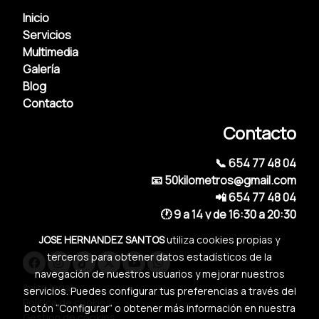
Inicio
Servicios
Multimedia
Galería
Blog
Contacto
Contacto
📞 654 77 48 04
📧 50kilometros@gmail.com
📲 654 77 48 04
🕐 9 a 14 y de 16:30 a 20:30
JOSE HERNANDEZ SANTOS
utiliza cookies propias y
terceros para obtener datos estadísticos de la
navegación de nuestros usuarios y mejorar nuestros
Aviso legal
servicios. Puedes configurar tus preferencias a través del
Política de cookies
botón “Configurar” o obtener más información en nuestra
Gestión de cookies