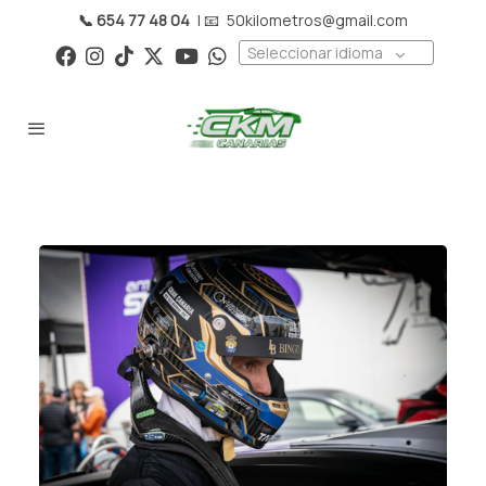
📞 654 77 48 04
| 📧
50kilometros@gmail.com
Seleccionar idioma