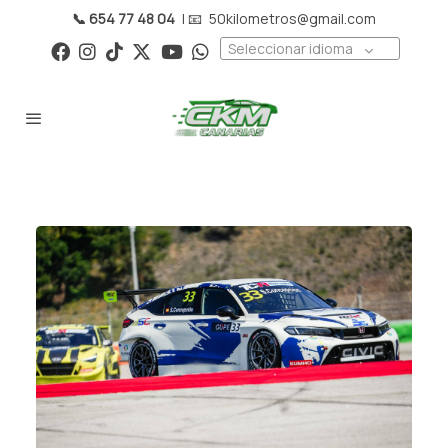
📞 654 77 48 04
| 📧
50kilometros@gmail.com
Seleccionar idioma