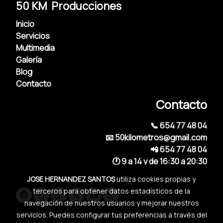
50 KM Producciones
Inicio
Servicios
Multimedia
Galería
Blog
Contacto
Contacto
📞 654 77 48 04
📧 50kilometros@gmail.com
📲 654 77 48 04
🕐 9 a 14 y de 16:30 a 20:30
JOSE HERNANDEZ SANTOS
utiliza cookies propias y
terceros para obtener datos estadísticos de la
navegación de nuestros usuarios y mejorar nuestros
Aviso legal
servicios. Puedes configurar tus preferencias a través del
Política de cookies