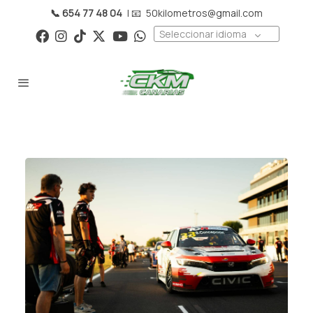
📞 654 77 48 04
| 📧
50kilometros@gmail.com
Seleccionar idioma