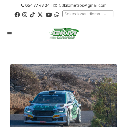
📞 654 77 48 04
| 📧
50kilometros@gmail.com
Seleccionar idioma