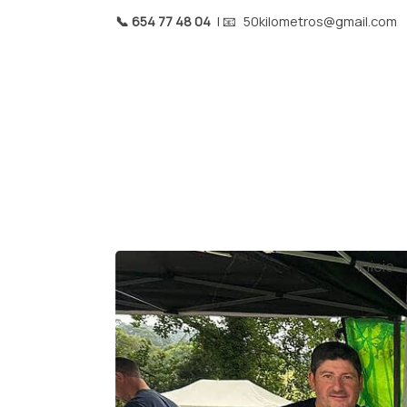
📞 654 77 48 04
| 📧
50kilometros@gmail.com
Inicio