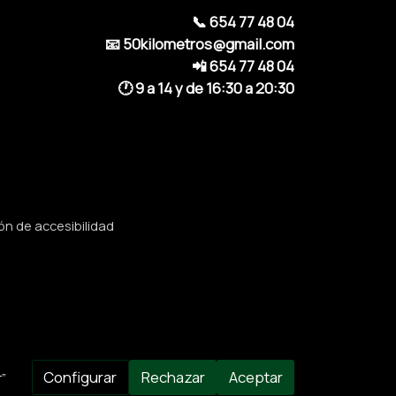
📞 654 77 48 04
📧 50kilometros@gmail.com
📲 654 77 48 04
🕐 9 a 14 y de 16:30 a 20:30
ón de accesibilidad
Configurar
Rechazar
Aceptar
”