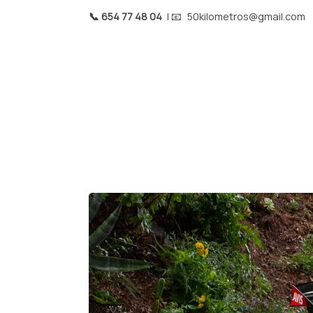
📞 654 77 48 04
| 📧
50kilometros@gmail.com
Inicio