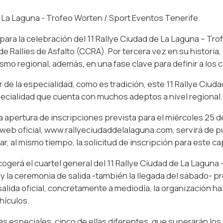
La Laguna - Trofeo Worten / Sport Eventos Tenerife.
para la celebración del 11 Rallye Ciudad de La Laguna – Tro
e Rallies de Asfalto (CCRA). Por tercera vez en su historia,
lismo regional, además, en una fase clave para definir a lo
ar de la especialidad, como es tradición, este 11 Rallye Ci
specialidad que cuenta con muchos adeptos a nivel regional.
a apertura de inscripciones prevista para el miércoles 25 de 
. La web oficial, www.rallyeciudaddelalaguna.com, servirá de
, al mismo tiempo, la solicitud de inscripción para este cap
ogerá el cuartel general del 11 Rallye Ciudad de La Laguna 
 y la ceremonia de salida -también la llegada del sábado- pr
 salida oficial, concretamente a mediodía, la organización 
hículos.
as especiales, cinco de ellas diferentes, que superarán los