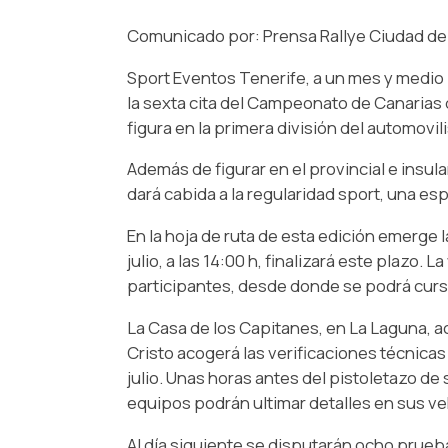
Comunicado por: Prensa Rallye Ciudad de 
Sport Eventos Tenerife, a un mes y medio 
la sexta cita del Campeonato de Canarias d
figura en la primera división del automovi
Además de figurar en el provincial e insul
dará cabida a la regularidad sport, una e
En la hoja de ruta de esta edición emerge l
julio, a las 14:00 h, finalizará este plazo
participantes, desde donde se podrá cursar
La Casa de los Capitanes, en La Laguna, ac
Cristo acogerá las verificaciones técnicas
julio. Unas horas antes del pistoletazo de
equipos podrán ultimar detalles en sus ve
Al día siguiente se disputarán ocho prueb