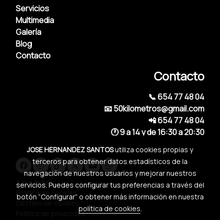
Servicios
Multimedia
Galería
Blog
Contacto
Contacto
📞 654 77 48 04
📧 50kilometros@gmail.com
📲 654 77 48 04
🕐 9 a 14 y de 16:30 a 20:30
JOSE HERNANDEZ SANTOS
utiliza cookies propias y
terceros para obtener datos estadísticos de la
navegación de nuestros usuarios y mejorar nuestros
Aviso legal
servicios. Puedes configurar tus preferencias a través del
Política de cookies
botón “Configurar” o obtener más información en nuestra
Gestión de cookies
política de cookies
.
Política de privacidad