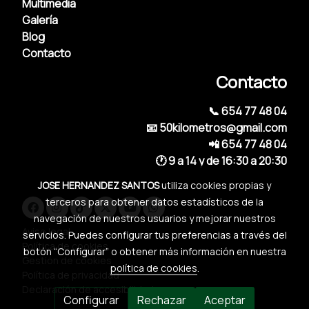
Multimedia
Galería
Blog
Contacto
Contacto
📞 654 77 48 04
📧 50kilometros@gmail.com
📲 654 77 48 04
🕐 9 a 14 y de 16:30 a 20:30
JOSE HERNANDEZ SANTOS
utiliza cookies propias y
terceros para obtener datos estadísticos de la
navegación de nuestros usuarios y mejorar nuestros
Aviso legal
servicios. Puedes configurar tus preferencias a través del
Política de cookies
botón “Configurar” o obtener más información en nuestra
Gestión de cookies
política de cookies
.
Política de privacidad
Declaración de accesibilidad
Configurar
Rechazar
Aceptar